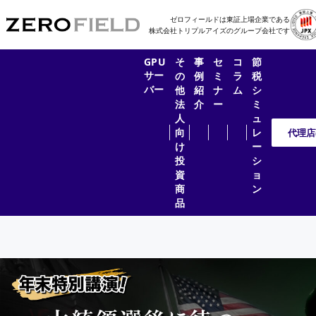
ゼロフィールドは東証上場企業である
株式会社トリプルアイズのグループ会社です
GPU
そ
事
セ
コ
節
サー
の
例
ミ
ラ
税
バー
他
紹
ナ
ム
シ
法
介
ー
ミ
人
ュ
向
レ
代理店
け
ー
投
シ
資
ョ
商
ン
品