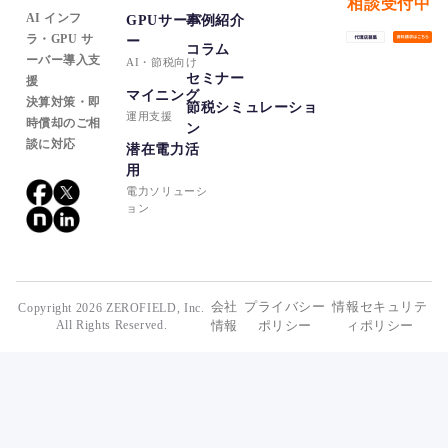
相談受付中
AI インフ
GPUサーバ
事例紹介
ラ・GPU サ
ー
コラム
ーバー導入支
セミナー
援
マイニング
決算対策・即
節税シミュレーショ
時償却のご相
ン
談に対応
潜在電力活
用
会社
プライバシー
情報セキュリテ
Copyright 2026 ZEROFIELD, Inc.
All Rights Reserved.
情報
ポリシー
ィポリシー