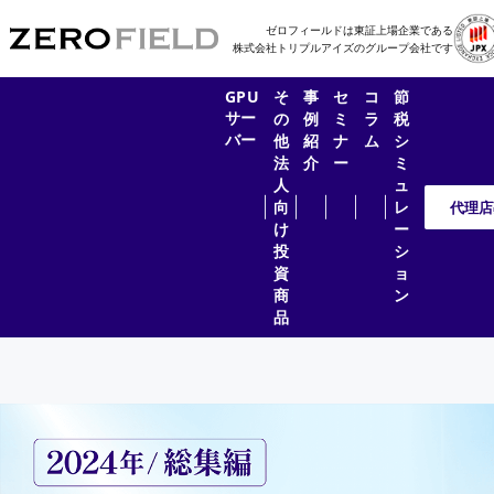
ゼロフィールドは東証上場企業である
株式会社トリプルアイズのグループ会社です
GPU
そ
事
セ
コ
節
サー
の
例
ミ
ラ
税
バー
他
紹
ナ
ム
シ
法
介
ー
ミ
人
ュ
向
レ
代理店
け
ー
投
シ
資
ョ
商
ン
品