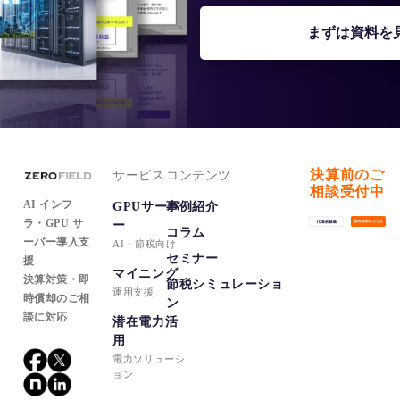
まずは資料を
決算前のご
サービス
コンテンツ
相談受付中
AI インフ
GPUサーバ
事例紹介
ラ・GPU サ
ー
コラム
ーバー導入支
セミナー
援
マイニング
決算対策・即
節税シミュレーショ
時償却のご相
ン
談に対応
潜在電力活
用