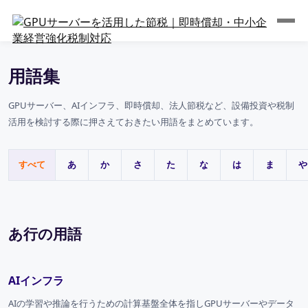
用語集
GPUサーバー、AIインフラ、即時償却、法人節税など、設備投資や税制
活用を検討する際に押さえておきたい用語をまとめています。
すべて
あ
か
さ
た
な
は
ま
や
あ行の用語
AIインフラ
AIの学習や推論を行うための計算基盤全体を指しGPUサーバーやデータ